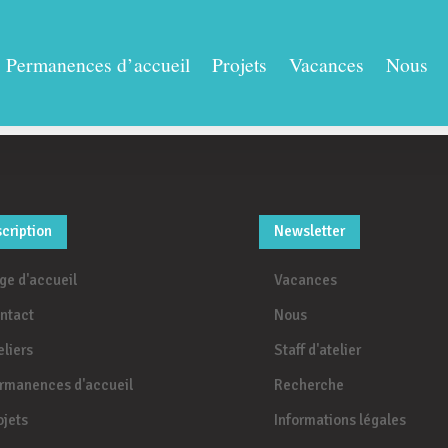
Que fait-ont
Permanences d’accueil
Projets
Vacances
Nous
scription
Newsletter
ge d'accueil
Vacances
ntact
Nous
eliers
Staff d'atelier
rmanences d'accueil
Recherche
ojets
Informations légales