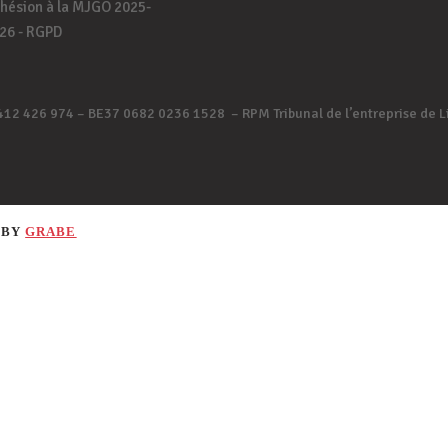
hésion à la MJGO 2025-
26 - RGPD
412 426 974 – BE37 0682 0236 1528 – RPM Tribunal de l’entreprise de 
 BY
GRABE