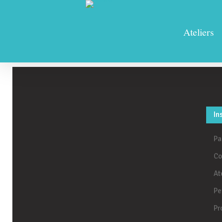
Notre équipe
Ateliers
In
Pa
Co
At
Pe
Pr