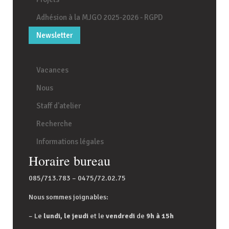
Adhésion à la MJGO 2025-2026 - RGPD
Newsletter
Vacances
Nous
Staff d'atelier
Recherche
Informations légales
Horaire bureau
085/713.783 – 0475/72.02.75
Nous sommes joignables:
– Le
lundi, le jeudi
et le
vendredi
de
9h à 15h