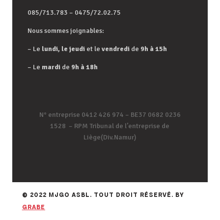
085/713.783 – 0475/72.02.75
Nous sommes joignables:
– Le
lundi, le jeudi
et le
vendredi
de
9h à 15h
– Le
mardi
de
9h à 18h
N° entreprise 0412 426 974 – BE37 0682 0236
1528 – RPM Tribunal de l’entreprise de
Liège(Div.Namur)
© 2022 MJGO ASBL. TOUT DROIT RÉSERVÉ. BY
GRABE